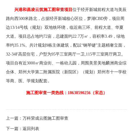
兴港和昌凌云筑施工图审查项目
位于经开新城前程大道与美辰
路向西500米路北，占据经开新城核心区位，梦湖CBD旁，项目周
边13/14号线（规划）双地铁环绕，临近南三环、前程大道、华夏
大道。项目总占地约72亩，总建面约22.7万㎡，容积率3.49，绿地
率约35.1%。共计规划9栋主体建筑，配以“钢琴键”主题精奢立面，
32-34F高层住宅，户型为95平三室两厅一卫,115平三室两厅两卫。
项目自有近3000㎡商业街、一栋幼儿园，周围美景美地麟洲商业综
合体、郑州大学第二附属医院（新院区）（规划）郑州市十一学校
等商、医、学规划配套。
施工图审查
一类
热线：18638590256（宋总）
上一篇：
万科荣成云图施工图审查
下一篇：
返回列表